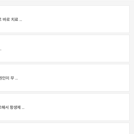
로 치료 ...
.
 무 ...
 항생제 ...