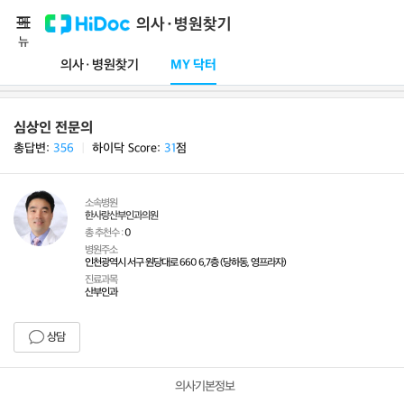
메
의사·병원찾기
뉴
의사·병원찾기
MY 닥터
심상인 전문의
총답변:
356
ㅣ
하이닥 Score:
31
점
소속병원
한사랑산부인과의원
총 추천수 :
0
병원주소
인천광역시 서구 원당대로 660 6,7층 (당하동, 영프라자)
진료과목
산부인과
상담
의사기본정보