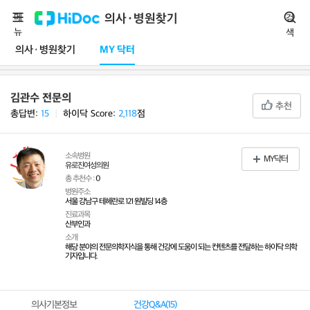
메
의사·병원찾기
검
뉴
색
의사·병원찾기
MY 닥터
김관수 전문의
추천
총답변:
15
ㅣ
하이닥 Score:
2,118
점
소속병원
MY닥터
유로진여성의원
총 추천수 :
0
병원주소
서울 강남구 테헤란로 121 원빌딩 14층
진료과목
산부인과
소개
해당 분야의 전문의학지식을 통해 건강에 도움이 되는 컨텐츠를 전달하는 하이닥 의학
기자입니다.
의사기본정보
건강Q&A(
15
)