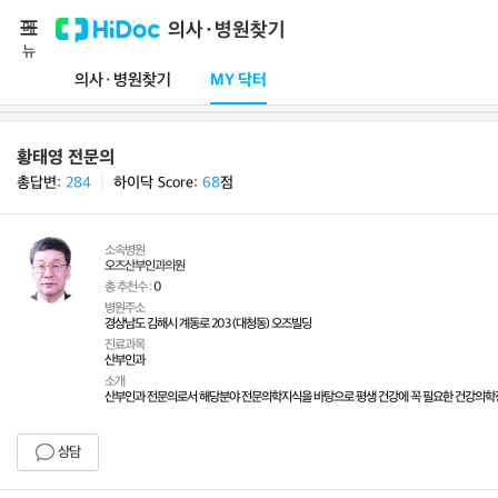
메
의사·병원찾기
뉴
의사·병원찾기
MY 닥터
황태영 전문의
총답변:
284
ㅣ
하이닥 Score:
68
점
소속병원
오즈산부인과의원
총 추천수 :
0
병원주소
경상남도 김해시 계동로 203 (대청동) 오즈빌딩
진료과목
산부인과
소개
산부인과 전문의로서 해당분야 전문의학지식을 바탕으로 평생 건강에 꼭 필요한 건강의학정
상담