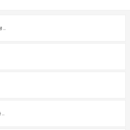
...
..