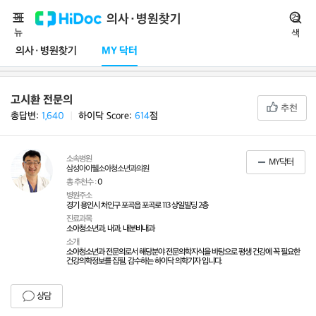
메
의사·병원찾기
검
뉴
색
의사·병원찾기
MY 닥터
고시환 전문의
추천
총답변:
1,640
ㅣ
하이닥 Score:
614
점
소속병원
MY닥터
삼성아이웰소아청소년과의원
총 추천수 :
0
병원주소
경기 용인시 처인구 포곡읍 포곡로 113 상일빌딩 2층
진료과목
소아청소년과, 내과, 내분비내과
소개
소아청소년과 전문의로서 해당분야 전문의학지식을 바탕으로 평생 건강에 꼭 필요한
건강의학정보를 집필, 감수하는 하이닥 의학기자 입니다.
상담