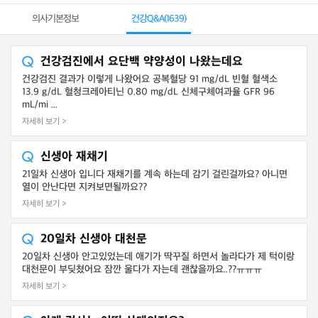
의사기본정보
건강Q&A(
1639
)
건강검진에서 요단백 약양성이 나왔는데요
건강검진 결과가 이렇게 나왔어요 공복혈당 91 mg/dL 빈혈 혈색소
13.9 g/dL 혈청크레아티닌 0.80 mg/dL 신체구체여과율 GFR 96
mL/mi ...
자세히 보기 >
신생아 재채기
21일차 신생아 입니다 재채기를 계속 하는데 감기 걸린걸까요? 아니면
열이 안난다면 지켜보면될까요??
자세히 보기 >
20일차 신생아 대천문
20일차 신생아 안고있었는데 애기가 딱꾸질 하면서 놀라다가 제 턱이랑
대천문이 부딪쳤어요 잠깐 울다가 자는데 괜찮을까요..??ㅠㅠㅠ
자세히 보기 >