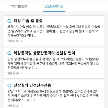
의사기본정보
건강Q&A(
1357
)
폐암 수술 후 통증
폐암 1기 수술 이후 약 보름이 지났습니다. 수술 후에 지속적으로 수술했
던 옆구리가 강하게 당기는 느낌이 들어 힘든데 통증이 원래 이렇게 오
래가는건가요? 아니 ...
자세히 보기 >
복강동맥및 상장간동맥의 선천성 변이
왼쪽 중간복부에 불편감과 묵직함, 뭘 먹으면 찌릿한 통증이 7개월이상
계속 있어서 얼마전에 복부전체 조영제 ct를 찍었는데 복강동맥 및 상장
간동맥의 선천성변이 ...
자세히 보기 >
신장결석 만성신부전증
27살 여자이고 처음으로 16세에 요로결석 걸렸어요 신우신염까지 갔다
가 지금은 소변에 신우신염 염증 수치가 좀 있긴 한대 낮다고 신우신염
은 아니래요 그리고 1 ...
자세히 보기 >