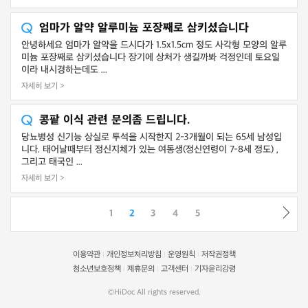
엄마가 알약 알루미늄 포장째로 삼키셨습니다
안녕하세요 엄마가 알약을 드시다가 1.5x1.5cm 정도 사각형 모양의 알루
미늄 포장째로 삼키셨습니다 장기에 상처가 생길까봐 걱정인데 토요일
이라 내시경하는데도 ...
자세히 보기 >
콩팥 이식 관련 문의좀 드립니다.
당뇨병성 신기능 상실로 투석을 시작한지 2-3개월이 되는 65세 남성입
니다. 태어날때부터 정신지체가 있는 여동생(정신연령이 7-8세 정도) ,
그리고 태국인 ...
자세히 보기 >
1
2
3
4
5
이용약관
개인정보처리방침
운영원칙
저작권정책
|
|
|
청소년보호정책
제휴문의
고객센터
기자윤리강령
|
|
|
©HiDoc All rights reserved.