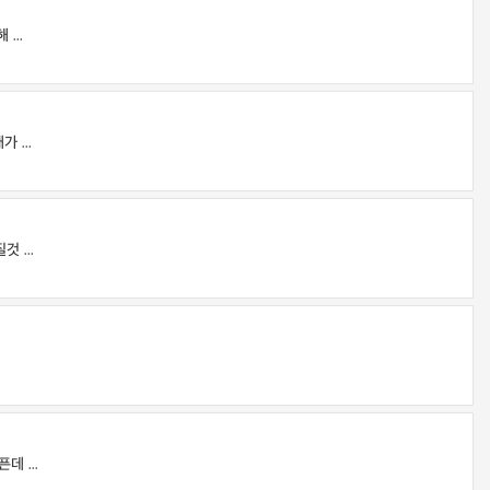
...
...
 ...
 ...