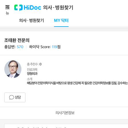
메
의사·병원찾기
뉴
의사·병원찾기
MY 닥터
조태환 전문의
총답변:
570
ㅣ
하이닥 Score:
119
점
총 추천수 :
0
진료과목
정형외과
소개
해당분야 전문의학지식을 바탕으로 평생 건강에 꼭 필요한 건강의학정보를 집필, 감수하는
상담
의사기본정보