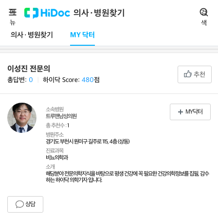
메
의사·병원찾기
검
뉴
색
의사·병원찾기
MY 닥터
이성진 전문의
추천
총답변:
0
ㅣ
하이닥 Score:
480
점
소속병원
MY닥터
트루맨남성의원
총 추천수 :
1
병원주소
경기도 부천시 원미구 길주로 115, 4층 (상동)
진료과목
비뇨의학과
소개
해당분야 전문의학지식을 바탕으로 평생 건강에 꼭 필요한 건강의학정보를 집필, 감수
하는 하이닥 의학기자 입니다.
상담