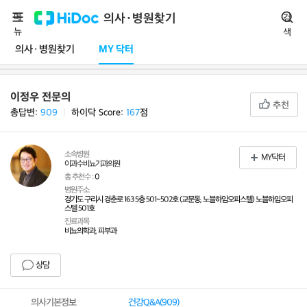
메
의사·병원찾기
검
뉴
색
의사·병원찾기
MY 닥터
이정우 전문의
추천
총답변:
909
ㅣ
하이닥 Score:
167
점
소속병원
MY닥터
이과수비뇨기과의원
총 추천수 :
0
병원주소
경기도 구리시 경춘로 163 5층 501~502호 (교문동, 노블하임오피스텔) 노블하임오피
스텔 501호
진료과목
비뇨의학과, 피부과
상담
의사기본정보
건강Q&A(
909
)