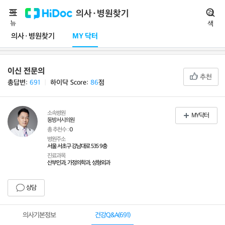
메
의사·병원찾기
검
뉴
색
의사·병원찾기
MY 닥터
이신 전문의
추천
총답변:
691
ㅣ
하이닥 Score:
86
점
소속병원
MY닥터
동방서시의원
총 추천수 :
0
병원주소
서울 서초구 강남대로 535 9충
진료과목
산부인과, 가정의학과, 성형외과
상담
의사기본정보
건강Q&A(
691
)