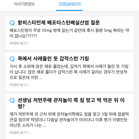
의사기본정보
건강Q&A(
1131
)
항히스타민제 베포타스틴베실산염 질문
베포스틴정이 주로 10mg 밖에 없는거 같던데 혹시 용량 5mg 짜리는 약
이 없나요??????
자세히 보기 >
목에서 사레들린 듯 갑작스런 기침
식사 후 소파에 앉은 채로 졸았는데, 갑자기 목에서 사래가 들린 듯 기침
이 납니다. 앉은 채로 졸다가 갑작스런 목 사래가 걸리는 경우가 만성적
으로 잦은데 이런 ...
자세히 보기 >
선생님 저번주에 관자놀이 쪽 침 맞고 떡 먹은 뒤 이
명?
제가 저번주에 귀 근처 위에 관자놀이쪽에도 침을 맞고 3일 뒤에 찹쌀떡
큰걸 씹으며 먹었더니 다음날 관자놀이가 아프더니 이후 뭔가 이명인듯
아닌듯 소리가 나는 ...
자세히 보기 >