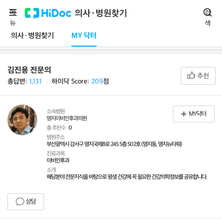
메
의사·병원찾기
검
뉴
색
의사·병원찾기
MY 닥터
김진용 전문의
추천
총답변:
1,131
ㅣ
하이닥 Score:
209
점
소속병원
MY닥터
명지이비인후과의원
총 추천수 :
0
병원주소
부산광역시 강서구 명지국제8로 245 5층 502호 (명지동, 명지뉴타워)
진료과목
이비인후과
소개
해당분야 전문지식을 바탕으로 평생 건강에 꼭 필요한 건강의학정보를 공유합니다.
상담