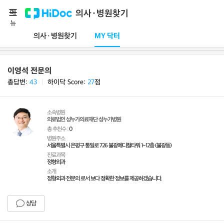
메
의사·병원찾기
뉴
의사·병원찾기
MY 닥터
이영석 전문의
총답변:
43
ㅣ
하이닥 Score:
27
점
소속병원
의료법인 성누가의료재단 성누가병원
총 추천수 :
0
병원주소
서울특별시 은평구 통일로 726 불광메디컬타워 1~12층 (불광동)
진료과목
정형외과
소개
정형외과 전문의 로서 보다 정확한 정보를 제공하겠습니다.
상담