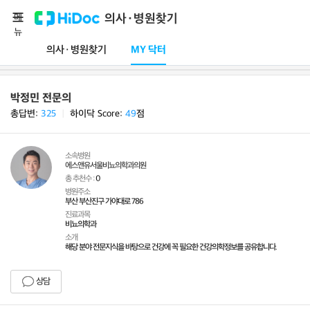
메
의사·병원찾기
뉴
의사·병원찾기
MY 닥터
박정민 전문의
총답변:
325
ㅣ
하이닥 Score:
49
점
소속병원
에스앤유서울비뇨의학과의원
총 추천수 :
0
병원주소
부산 부산진구 가야대로 786
진료과목
비뇨의학과
소개
해당 분야 전문지식을 바탕으로 건강에 꼭 필요한 건강의학정보를 공유합니다.
상담