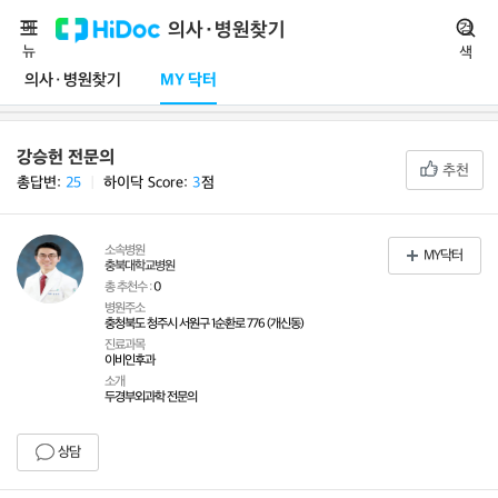
메
의사·병원찾기
검
뉴
색
의사·병원찾기
MY 닥터
강승헌 전문의
추천
총답변:
25
ㅣ
하이닥 Score:
3
점
소속병원
MY닥터
충북대학교병원
총 추천수 :
0
병원주소
충청북도 청주시 서원구 1순환로 776 (개신동)
진료과목
이비인후과
소개
두경부외과학 전문의
상담