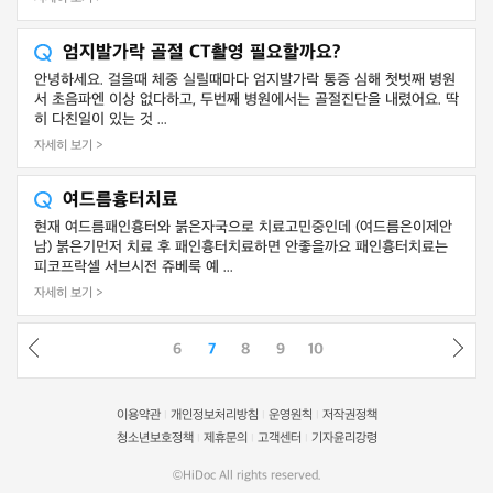
엄지발가락 골절 CT촬영 필요할까요?
안녕하세요. 걸을때 체중 실릴때마다 엄지발가락 통증 심해 첫벗째 병원
서 초음파엔 이상 없다하고, 두번째 병원에서는 골절진단을 내렸어요. 딱
히 다친일이 있는 것 ...
자세히 보기 >
여드름흉터치료
현재 여드름패인흉터와 붉은자국으로 치료고민중인데 (여드름은이제안
남) 붉은기먼저 치료 후 패인흉터치료하면 안좋을까요 패인흉터치료는
피코프락셀 서브시전 쥬베룩 예 ...
자세히 보기 >
6
7
8
9
10
이용약관
개인정보처리방침
운영원칙
저작권정책
|
|
|
청소년보호정책
제휴문의
고객센터
기자윤리강령
|
|
|
©HiDoc All rights reserved.