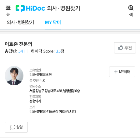
메
의사·병원찾기
검
뉴
색
의사·병원찾기
MY 닥터
이호준 전문의
추천
총답변:
541
ㅣ
하이닥 Score:
35
점
소속병원
MY닥터
리모성형외과의원
총 추천수 :
0
병원주소
서울 강남구 강남대로 458, 남영빌딩 6층
진료과목
성형외과
소개
리모성형외과 대표원장 이호준입니다.
상담