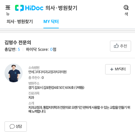
메
의사·병원찾기
검
뉴
색
의사·병원찾기
MY 닥터
김명수 전문의
추천
총답변:
5
ㅣ
하이닥 Score:
0
점
소속병원
MY닥터
연세그리다치과교정과치과의원
총 추천수 :
0
병원주소
경기 김포시 김포한강4로 507, 606호 (구래동)
진료과목
치과
소개
치과교정과, 통합치의학과 전문의로 오랜기간 편하게 사용할 수 있는 교합을 만들기 위
해 노력합니다.
상담