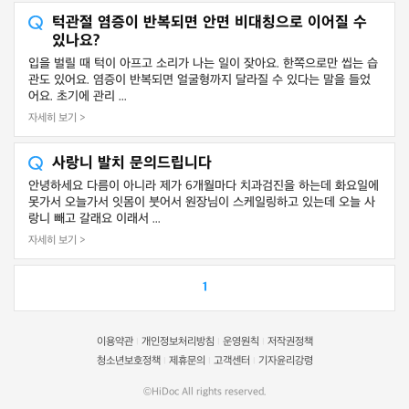
턱관절 염증이 반복되면 안면 비대칭으로 이어질 수
있나요?
입을 벌릴 때 턱이 아프고 소리가 나는 일이 잦아요. 한쪽으로만 씹는 습
관도 있어요. 염증이 반복되면 얼굴형까지 달라질 수 있다는 말을 들었
어요. 초기에 관리 ...
자세히 보기 >
사랑니 발치 문의드립니다
안녕하세요 다름이 아니라 제가 6개월마다 치과검진을 하는데 화요일에
못가서 오늘가서 잇몸이 붓어서 원장님이 스케일링하고 있는데 오늘 사
랑니 빼고 갈래요 이래서 ...
자세히 보기 >
1
이용약관
개인정보처리방침
운영원칙
저작권정책
|
|
|
청소년보호정책
제휴문의
고객센터
기자윤리강령
|
|
|
©HiDoc All rights reserved.