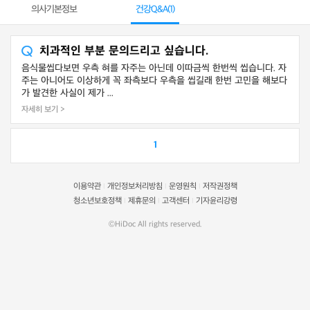
의사기본정보
건강Q&A(
1
)
치과적인 부분 문의드리고 싶습니다.
음식물씹다보면 우측 혀를 자주는 아닌데 이따금씩 한번씩 씹습니다. 자
주는 아니어도 이상하게 꼭 좌측보다 우측을 씹길래 한번 고민을 해보다
가 발견한 사실이 제가 ...
자세히 보기 >
1
이용약관
개인정보처리방침
운영원칙
저작권정책
|
|
|
청소년보호정책
제휴문의
고객센터
기자윤리강령
|
|
|
©HiDoc All rights reserved.