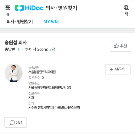
메
의사·병원찾기
검
뉴
색
의사·병원찾기
MY 닥터
송원섭 의사
추천
총답변:
1
ㅣ
하이닥 Score:
3
점
소속병원
MY닥터
서울봄플란트치과의원
총 추천수 :
0
병원주소
서울 송파구 마천로 61 바인빌딩 2층
진료과목
치과
소개
치주과, 통합치의학과 더블보드 치과전문의
상담