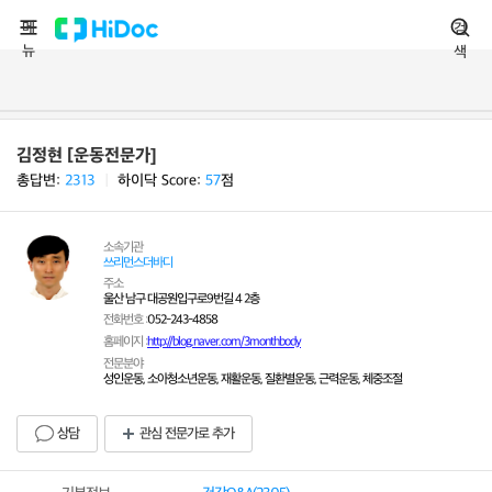
메
검
뉴
색
김정현 [운동전문가]
총답변:
2313
ㅣ
하이닥 Score:
57
점
소속기관
쓰리먼스더바디
주소
울산 남구 대공원입구로9번길 4 2층
전화번호 :
052-243-4858
홈페이지 :
http://blog.naver.com/3monthbody
전문분야
성인운동, 소아청소년운동, 재활운동, 질환별운동, 근력운동, 체중조절
상담
관심 전문가로 추가