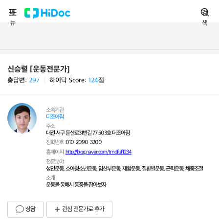
메
검
뉴
색
신승렬 [운동전문가]
총답변:
297
ㅣ
하이닥 Score:
124
점
소속기관
더조아짐
주소
대전 서구 둔산로31번길 77 503호 더조아짐
전화번호 :
010-2090-3200
홈페이지 :
http://blog.naver.com/tmdfuf1234
전문분야
성인운동, 소아청소년운동, 임산부운동, 재활운동, 질환별운동, 근력운동, 체중조절
소개
운동을 통해서 통증을 잡아보자
상담
관심 전문가로 추가