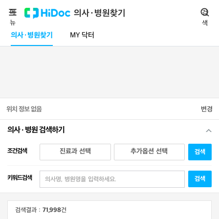
메
의사·병원찾기
검
뉴
색
의사·병원찾기
MY 닥터
위치 정보 없음
변경
의사 · 병원 검색하기
조건검색
진료과 선택
추가옵션 선택
검색
키워드검색
검색
검색결과 :
71,998
건