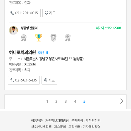
진료과목 :
안과
051-291-0015
지도
정중영 전문의
하이닥 스코어 :
2208
하나로치과의원
추천 :
5
주 소 :
서울특별시 강남구 봉은사로114길 32 (삼성동)
병원구분 :
치과의원
진료과목 :
치과
02-563-5435
지도
1
2
3
4
5
이용약관
개인정보처리방침
운영원칙
저작권정책
|
|
|
청소년보호정책
제휴문의
고객센터
기자윤리강령
|
|
|