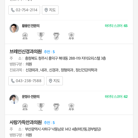
02-754-2114
지도
황용인 전문의
하이닥 스코어 :
65
브레인신경과의원
추천 :
5
주 소 :
충청북도 청주시 흥덕구 복대동 288-119 지이오피스텔 3층
병원구분 :
의원
진료과목 :
신경외과 , 내과 , 신경과 , 정형외과 , 정신건강의학과
043-238-7588
지도
문정수 전문의
하이닥 스코어 :
62
사랑가득안과의원
추천 :
5
주 소 :
부산광역시 사하구 낙동남로 1412 4층(하단동,경부빌딩)
병원구분 :
의원