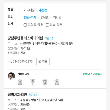
정렬
가나다순
추천순
조건
병원+의사
병원만
의사만
상세
고혈압 양호
당뇨 양호
강남루덴플러스치과의원
추천 :
6
주 소 :
서울특별시 강남구 역삼동 649-10 서림빌딩 2층
병원구분 :
치과의원
진료과목 :
치과
02-2051-2875
지도
신동렬 의사
하이닥 스코어 :
60
콤비치과의원
추천 :
6
주 소 :
서울 중구 명동2가 87-4 명덕빌딩 3,4층
병원구분 :
치과의원
진료과목 :
치과