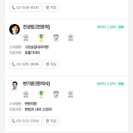
02-558-8541
지도
진성림 [전문의]
하이닥 스코어 :
559
소속병원 :
고운숨결내과의원
진료과목 :
호흡기내과
02-925-9696
지도
변기원 [한의사]
하이닥 스코어 :
556
소속병원 :
변한의원
진료과목 :
한방과 ,내과 ,신경과
02-552-7300
지도