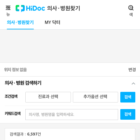
메
의사·병원찾기
검
뉴
색
의사·병원찾기
MY 닥터
위치 정보 없음
변경
의사 · 병원 검색하기
조건검색
진료과 선택
추가옵션 선택
검색
키워드검색
검색
검색결과 :
6,597
건