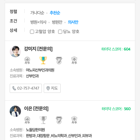
정렬
가나다순
추천순
조건
병원+의사
병원만
의사만
상세
고혈압 양호
당뇨 양호
강미지 [전문의]
하이닥 스코어 :
604
소속병원 :
여노피산부인과의원
진료과목 :
산부인과
02-757-4747
지도
이은 [전문의]
하이닥 스코어 :
560
소속병원 :
노들담한의원
진료과목 :
한방과 ,대장항문 ,비뇨의학과 ,산부인과 ,피부과