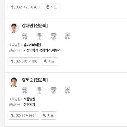
032-423-8700
지도
강대원 [전문의]
소속병원 :
뽐나게빼의원
진료과목 :
가정의학과 ,성형외과 ,피부과
02-6101-1100
지도
강도준 [전문의]
소속병원 :
서울병원
진료과목 :
정형외과
02-357-9964
지도