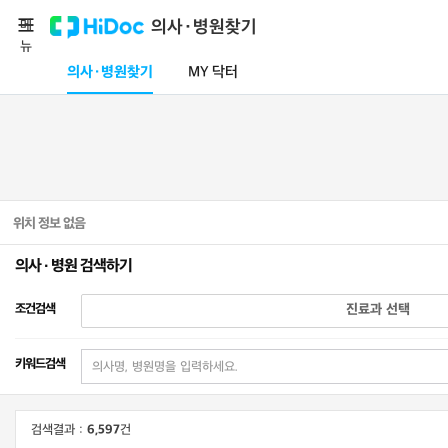
메
의사·병원찾기
뉴
의사·병원찾기
MY 닥터
위치 정보 없음
의사 · 병원 검색하기
조건검색
진료과 선택
키워드검색
검색결과 :
6,597
건