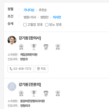
정렬
가나다순
추천순
조건
병원+의사
병원만
의사만
상세
고혈압 양호
당뇨 양호
강기원 [한의사]
소속병원 :
제일경희한의원
진료과목 :
한방과
02-458-7272
지도
강기원 [전문의]
소속병원 :
동암바른정형외과의원
진료과목 :
정형외과