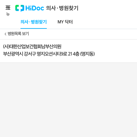
메
의사·병원찾기
뉴
의사·병원찾기
MY 닥터
병원목록 보기
(사)대한산업보건협회남부산의원
부산광역시 강서구 명지오션시티9로 21 4층 (명지동)