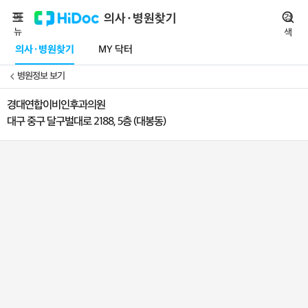
메
의사·병원찾기
검
뉴
색
의사·병원찾기
MY 닥터
병원정보 보기
경대연합이비인후과의원
대구 중구 달구벌대로 2188, 5층 (대봉동)