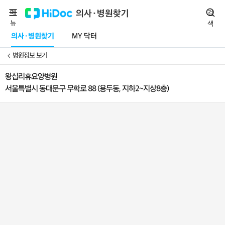
메
의사·병원찾기
검
뉴
색
의사·병원찾기
MY 닥터
병원정보 보기
왕십리휴요양병원
서울특별시 동대문구 무학로 88 (용두동, 지하2~지상8층)