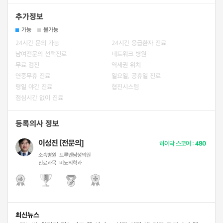
추가정보
가능
불가능
24시간 문의 가능
24시간 응급환자 진료
남여전문의 선택진료
네트워크 병원
무료 검진
역세권 위치
연중무휴 진료
일요일, 공휴일 진료
평일 야간 진료
협진시스템
점심시간 없이 진료
등록의사 정보
이성진 [전문의]
하이닥 스코어 :
480
소속병원 :
트루맨남성의원
진료과목 :
비뇨의학과
최신뉴스