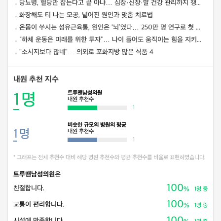
당뇨병, 혈당만 잡는다고 끝 아냐… 심장·신장·발 건강 관리까지 챙겨야
화장해도 티 나는 모공, 넓어진 원인과 맞춤 치료법
온몸이 쑤시는 섬유근육통, 원인은 ‘뇌’였다… 250만 명 연구로 첫 입증
“하체 운동은 미래를 위한 투자”… 나이 들어도 움직이는 힘을 지키려면? ⑦ [평생운동연구소]
"소시지보다 많네"… 의외로 포화지방 많은 식품 4
내원 추천 지수
트루맨남성의원
1
명
내원 추천수
1
비슷한 규모의 병원의 평균
1
명
내원 추천수
1
* 그래프는 전체 추천수 대비 해당 병원 추천수와 평균 추천수를 비율로 표현하였습니다.
트루맨남성의원
은
100
친절합니다.
%
1명 중
100
교통이 편리합니다.
%
1명 중
100
시설에 만족합니다.