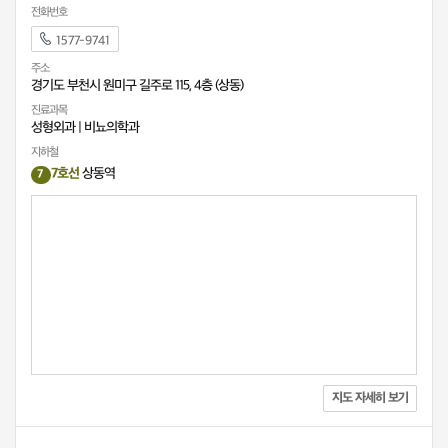
전화번호
1577-9741
주소
경기도 부천시 원미구 길주로 115, 4층 (상동)
진료과목
성형외과
|
비뇨의학과
지하철
7호선
상동역
7
지도 자세히 보기