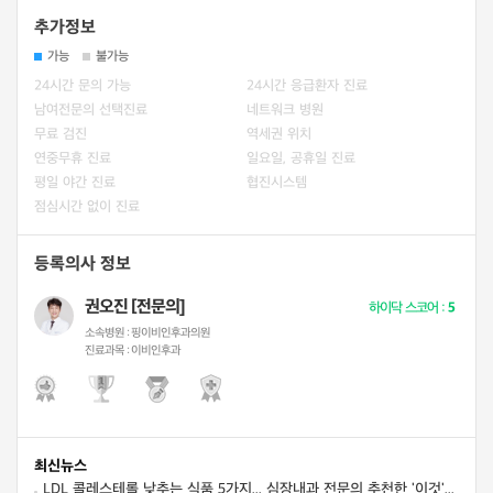
추가정보
가능
불가능
24시간 문의 가능
24시간 응급환자 진료
남여전문의 선택진료
네트워크 병원
무료 검진
역세권 위치
연중무휴 진료
일요일, 공휴일 진료
평일 야간 진료
협진시스템
점심시간 없이 진료
등록의사 정보
권오진 [전문의]
하이닥 스코어 :
5
소속병원 :
핑이비인후과의원
진료과목 :
이비인후과
최신뉴스
LDL 콜레스테롤 낮추는 식품 5가지... 심장내과 전문의 추천한 '이것'은?