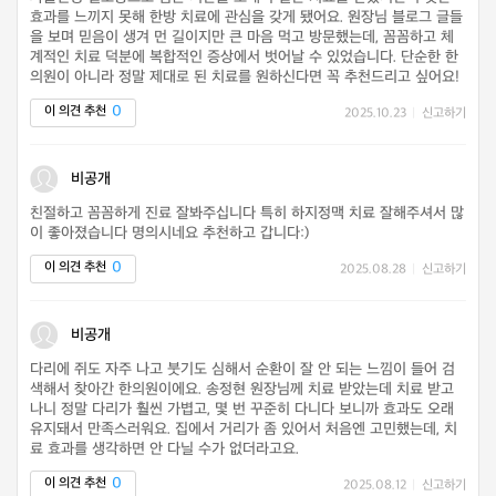
효과를 느끼지 못해 한방 치료에 관심을 갖게 됐어요. 원장님 블로그 글들
을 보며 믿음이 생겨 먼 길이지만 큰 마음 먹고 방문했는데, 꼼꼼하고 체
계적인 치료 덕분에 복합적인 증상에서 벗어날 수 있었습니다. 단순한 한
의원이 아니라 정말 제대로 된 치료를 원하신다면 꼭 추천드리고 싶어요!
0
이 의견 추천
2025.10.23
|
신고하기
비공개
친절하고 꼼꼼하게 진료 잘봐주십니다 특히 하지정맥 치료 잘해주셔서 많
이 좋아졌습니다 명의시네요 추천하고 갑니다:)
0
이 의견 추천
2025.08.28
|
신고하기
비공개
다리에 쥐도 자주 나고 붓기도 심해서 순환이 잘 안 되는 느낌이 들어 검
색해서 찾아간 한의원이에요. 송정현 원장님께 치료 받았는데 치료 받고
나니 정말 다리가 훨씬 가볍고, 몇 번 꾸준히 다니다 보니까 효과도 오래
유지돼서 만족스러워요. 집에서 거리가 좀 있어서 처음엔 고민했는데, 치
료 효과를 생각하면 안 다닐 수가 없더라고요.
0
이 의견 추천
2025.08.12
|
신고하기