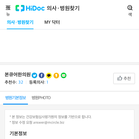
메
의사·병원찾기
검
뉴
색
의사·병원찾기
MY 닥터
본큐어한의원
추천
추천수:
32
ㅣ
등록의사:
1
병원기본정보
병원PHOTO
* 본 정보는 건강보험심사평가원의 정보를 기반으로 합니다.
* 정보 수정 요청 answer@mcircle.biz
기본정보