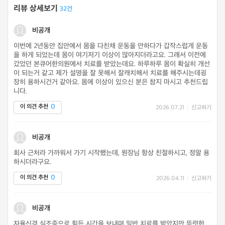
리뷰 상세보기
32건
비공개
이번에 2년동안 집안에서 몸을 다친채 운동을 안하다가 갑작스럽게 운동
을 하게 되었는데 몸이 여기저기 이상이 많아지더라고요. 그래서 이전에
갔었던 본큐어한의원에서 치료를 받았는데요. 하루하루 몸이 확실히 개선
이 되는거 같고 제가 설명을 잘 못해서 잘캐치해서 치료를 해주시는데굉
장히 용하시건거 같아요. 몸에 이상이 있으신 분은 참지 마시고 추천드립
니다.
0
이 의견 추천
2026.07.21
|
신고하기
비공개
회사 근처라 가까워서 가기 시작했는데, 원장님 항상 친절하시고, 정말 용
하시더라구요.
0
이 의견 추천
2026.04.11
|
신고하기
비공개
자율신경 실조증으로 힘든 시간을 보내며 일반 치료를 받았지만 뚜렷한