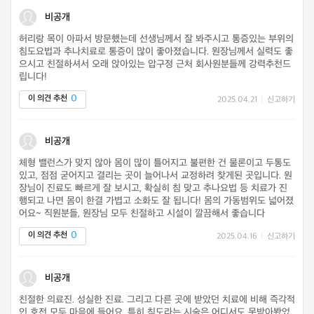
비공개
허리랑 목이 아파서 방문했는데 선생님께서 잘 봐주시고 통증있는 부위의
침도요법과 추나치료로 통증이 많이 좋아졌습니다. 원장님께서 실력도 좋
으시고 친절하셔서 오래 앉아있는 압구정 근처 회사원분들께 강력추천드
립니다!
0
이 의견 추천
2025.04.21
|
신고하기
비공개
체형 밸런스가 맞지 않아 몸이 많이 틀어지고 불편한 건 물론이고 두통도
있고, 점점 굳어지고 결리는 곳이 늘어나서 교정하려 찾게된 곳입니다. 원
장님이 진료도 빠르게 잘 보시고, 확실히 침 맞고 추나요법 등 치료가 진
행되고 나면 몸이 한결 가볍고 소화도 잘 됩니다! 몸의 가동범위도 넓어졌
어요~ 직원분들, 원장님 모두 친절하고 시설이 깔끔해서 좋습니다
0
이 의견 추천
2025.04.16
|
신고하기
비공개
친절한 의료진. 성실한 진료. 그리고 다른 곳에 받았던 치료에 비해 즉각적
인 호전 모두 마음에 들어요. 특히 침도라는 시술은 어디서도 못받아봤었