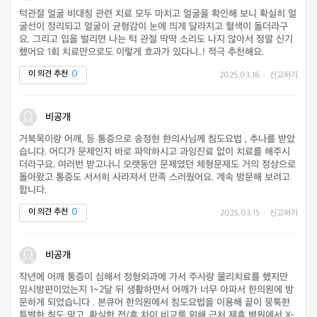
턱관절 얼굴 비대칭 관련 치료 모두 마치고 얼굴을 확인해 보니 확실히 얼
굴선이 정리되고 얼굴이 균형감이 눈에 띄게 달라지고 혈색이 돌더라구
요. 그리고 입을 벌리면 나는 턱 관절 딱딱 소리도 나지 않아서 정말 신기
했어요 1회 치료만으로도 이렇게 효과가 있다니..! 적극 추천해요.
0
이 의견 추천
2025.03.16
|
신고하기
비공개
거북목이랑 어깨, 등 통증으로 송정현 한의사님께 침도요법 , 추나를 받았
습니다. 어디가 문제인지 바로 파악하시고 과잉진료 없이 치료를 해주시
더라구요. 여러번 받고나니 오랫동안 문제였던 체형문제도 거의 정상으로
돌아왔고 통증도 서서히 사라져서 만족 스러웠어요. 계속 방문해 보려고
합니다.
0
이 의견 추천
2025.03.15
|
신고하기
비공개
작년에 어깨 통증이 심해서 정형외과에 가서 주사랑 물리치료를 했지만
임시방편이었는지 1~2달 뒤 생활하면서 어깨가 너무 아파서 한의원에 방
문하게 되었습니다 . 본큐어 한의원에서 침도요법을 이용해 끝이 뭉툭한
특별한 침도 맞고, 확실한 전/후 차이 비교를 위해 근처 제휴 병원에서 X-