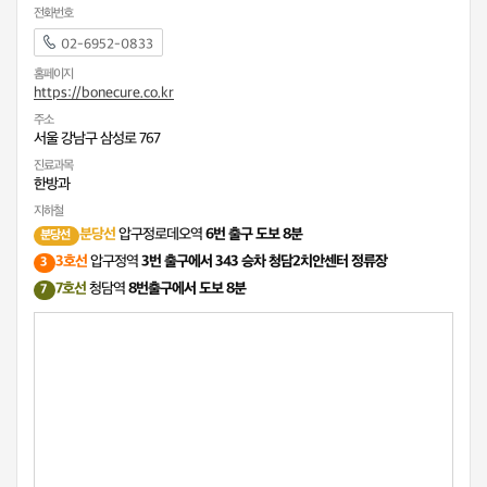
전화번호
02-6952-0833
홈페이지
https://bonecure.co.kr
주소
서울 강남구 삼성로 767
진료과목
한방과
지하철
분당선
압구정로데오역
6번 출구 도보 8분
분당선
3호선
압구정역
3번 출구에서 343 승차 청담2치안센터 정류장
3
7호선
청담역
8번출구에서 도보 8분
7