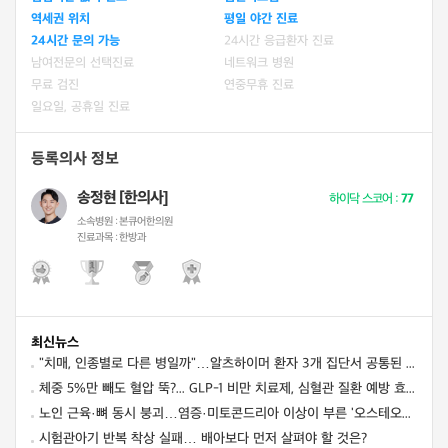
역세권 위치
평일 야간 진료
24시간 문의 가능
24시간 응급환자 진료
남여전문의 선택진료
네트워크 병원
무료 검진
연중무휴 진료
일요일, 공휴일 진료
등록의사 정보
송정현 [한의사]
하이닥 스코어 :
77
소속병원 :
본큐어한의원
진료과목 :
한방과
최신뉴스
"치매, 인종별로 다른 병일까"…알츠하이머 환자 3개 집단서 공통된 뇌세포 이상 발견
체중 5%만 빼도 혈압 뚝?... GLP-1 비만 치료제, 심혈관 질환 예방 효과까지
노인 근육·뼈 동시 붕괴…염증·미토콘드리아 이상이 부른 '오스테오사코페니아' 경고
시험관아기 반복 착상 실패… 배아보다 먼저 살펴야 할 것은?