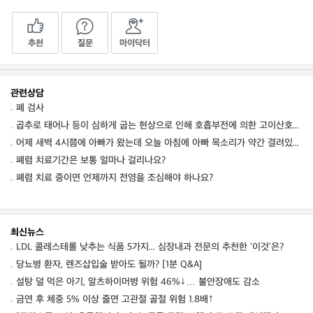
추천
질문
마이닥터
관련상담
폐 검사
곱추로 태어나 등이 심하게 굽는 현상으로 인해 호흡부전에 의한 고이산호탄소혈증이 발생한다
어제 새벽 4시쯤에 아빠가 왔는데 오늘 아침에 아빠 목소리가 약간 결려있더군요. 목소리
폐렴 치료기간은 보통 얼마나 걸리나요?
폐렴 치료 중이면 언제까지 전염을 조심해야 하나요?
최신뉴스
LDL 콜레스테롤 낮추는 식품 5가지... 심장내과 전문의 추천한 '이것'은?
당뇨병 환자, 렌즈삽입술 받아도 될까? [1분 Q&A]
설탕 덜 먹은 아기, 알츠하이머병 위험 46%↓… 불안장애도 감소
금연 후 체중 5% 이상 줄면 고관절 골절 위험 1.8배↑