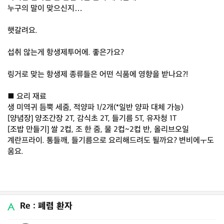
누구의 말이 맞으신지…
햇갈려요.
섭취 않는게 항생제투어에. 좋은가요?
링거로 맞는 항생제 종류들은 어떤 식품에 영향을 받나요?!
■ 요리 재료
생 미역귀 듬뿍 세줌, 적양파 1/2개(*일반 양파 대체 가능)
[양념장] 양조간장 2T, 감식초 2T, 들기름 5T, 유자청 1T
[조밥 만들기] 쌀 2컵, 조 한 줌, 물 2컵~2컵 반, 올리브오일
계란프라이. 통들깨, 들기름으로 요리해드려도 될까요? 변비에ㅜ도
움요.
Re : 폐렴 환자