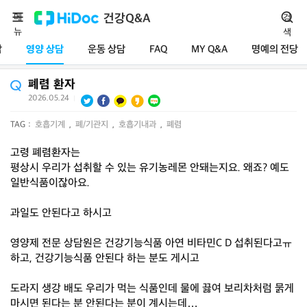
메
건강Q&A
검
뉴
색
담
영양 상담
운동 상담
FAQ
MY Q&A
명예의 전당
폐렴 환자
2026.05.24
|
TAG :
호흡기계
,
폐/기관지
,
호흡기내과
,
폐렴
고령 폐렴환자는
평상시 우리가 섭취할 수 있는 유기농레몬 안돼는지요. 왜죠? 예도
일반식품이잖아요.
과일도 안된다고 하시고
영양제 전문 상담원은 건강기능식품 아연 비타민C D 섭취된다고ㅠ
하고, 건강기능식품 안된다 하는 분도 게시고
도라지 생강 배도 우리가 먹는 식품인데 물에 끓여 보리차처럼 묽게
마시면 된다는 분 안된다는 분이 계시는데…