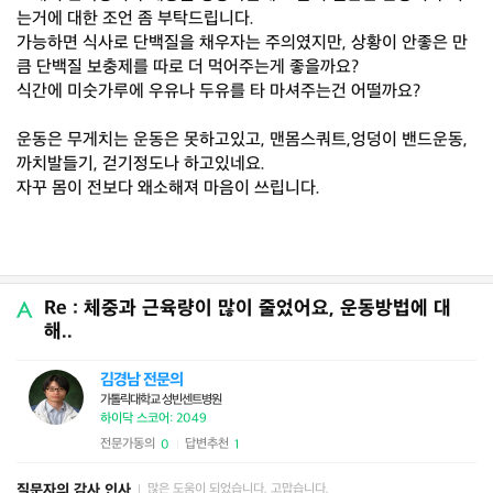
는거에 대한 조언 좀 부탁드립니다.
가능하면 식사로 단백질을 채우자는 주의였지만, 상황이 안좋은 만
큼 단백질 보충제를 따로 더 먹어주는게 좋을까요?
식간에 미숫가루에 우유나 두유를 타 마셔주는건 어떨까요?
운동은 무게치는 운동은 못하고있고, 맨몸스쿼트,엉덩이 밴드운동,
까치발들기, 걷기정도나 하고있네요.
자꾸 몸이 전보다 왜소해져 마음이 쓰립니다.
Re : 체중과 근육량이 많이 줄었어요, 운동방법에 대
해..
김경남 전문의
가톨릭대학교 성빈센트병원
하이닥 스코어: 2049
전문가동의
답변추천
0
1
|
질문자의 감사 인사
많은 도움이 되었습니다. 고맙습니다.
|