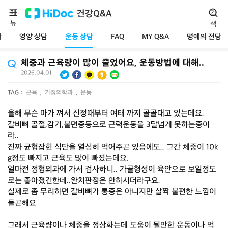
메
건강Q&A
검
뉴
색
담
영양 상담
운동 상담
FAQ
MY Q&A
명예의 전당
체중과 근육량이 많이 줄었어요, 운동방법에 대해..
2026.04.01
|
TAG :
근육
,
가정의학과
,
운동
올해 무슨 마가 껴서 신정때부터 여태 까지 골골대고 있는데요.
갈비뼈 골절,감기,불면증등으로 근력운동을 3달넘게 못하는중이
라..
진짜 균형잡힌 식단을 열심히 먹어주곤 있음에도.. 그간 체중이 10k
g정도 빠지고 근육도 많이 빠졌는데요.
얼마전 정형외과에 가서 검사하니.. 가골형성이 육안으로 보일정도
로는 좋아졌긴한데..완치판정은 안하시더라구요.
실제로 좀 무리하면 갈비뼈가 통증은 아니지만 살짝 불편한 느낌이
들곤해요
그래서 근육량이나 체중을 정상화는데 도움이 될만한 운동이나 먹