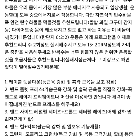
탄수화물 그 자체가 바로 지방으로 전환이 되는것은 아닙니다 탄수
화물은 우리 몸에서 가장 많은 부분 에너지로 사용되고 일상생활, 운
동할떄 모두 중요에너지로서 작용합니다. 다만 자연식의 탄수화물
즉 완전 탄수화물을 먹을것을 추천드립니다(쌀밥 과일 고구마 감자
등) 다이어트중 몸이 왜소해지고 힘도 없고 하는 이유는 이 비율이
꺠졌기때문입니다(탄단지 6:2:2) 운동은 아래 프로그램을 예제로
추천드리니 주 2회정도 실시해주시고 모두 15~20RM정도의 가벼
운 중량을 사용해주세요 반복수는 너무 힘들지 않은 범위만 운동할
것을 초급자들은 추천드립니다(실패지점근처나 그 이상으로 하면
혈당이 떨어질수있기때문에)
1. 케이블 렛풀다운(등근육 강화 및 흉곽 근육들 보조 강화)
2. 밴드 플렛 프레스(가슴근육 강화 및 흉곽 근육들 직접적 강화-꼭
밴드로 해야지 프리웨이트나 머신을 이용하면 안됩니다 체력이 좋
아질떄까진 밴드로 프레스를 해주세요)
3. 밴드 사이드 레털럴 레이즈+프론트 레터럴 레이즈(어깨 강화 및
회전근개 재활)
4. 벤드 컬+킥백(팔근육 강화 및 엘보우 기능재활)
5. 크런치+오블리끄 크런치(복근 강화 및 몸통 근력강화, 할떄 통증