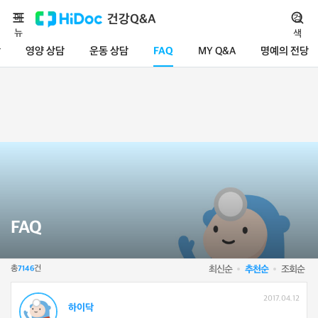
메
건강Q&A
검
뉴
색
담
영양 상담
운동 상담
FAQ
MY Q&A
명예의 전당
FAQ
총
건
최신순
추천순
조회순
7146
2017.04.12
하이닥