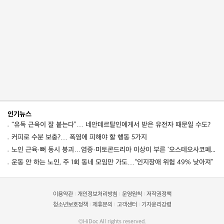
인기뉴스
"유독 근육이 잘 붙는다”… 네안데르탈인에게서 받은 유전자 때문일 수도?
커피로 수분 보충?… 폭염에 피해야 할 행동 5가지
노인 근육·뼈 동시 붕괴…염증·미토콘드리아 이상이 부른 '오스테오사코페니아' 경고
운동 안 하는 노인, 주 1회 동네 모임만 가도…“인지장애 위험 49% 낮아져”
이용약관
개인정보처리방침
운영원칙
저작권정책
|
|
|
청소년보호정책
제휴문의
고객센터
기자윤리강령
|
|
|
©HiDoc All rights reserved.