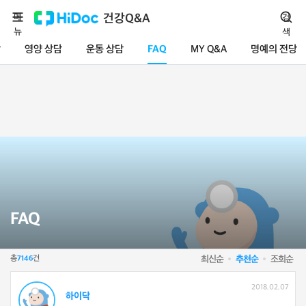
메
건강Q&A
검
뉴
색
담
영양 상담
운동 상담
FAQ
MY Q&A
명예의 전당
FAQ
총
건
최신순
추천순
조회순
7146
2018.02.07
하이닥