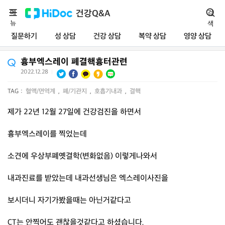
메
건강Q&A
검
뉴
색
질문하기
성 상담
건강 상담
복약 상담
영양 상담
흉부엑스레이 폐결핵흉터관련
2022.12.28
|
TAG :
혈액/면역계
,
폐/기관지
,
호흡기내과
,
결핵
제가 22년 12월 27일에 건강검진을 하면서
흉부엑스레이를 찍었는데
소견에 우상부폐옛결학(변화없음) 이렇게나와서
내과진료를 받았는데 내과선생님은 엑스레이사진을
보시더니 자기가봤을때는 아닌거같다고
CT는 안찍어도 괜찮을것같다고 하셨습니다.