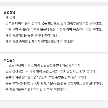
관련상담
폐 검사
곱추로 태어나 등이 심하게 굽는 현상으로 인해 호흡부전에 의한 고이산호탄소혈증이 발생한다
어제 새벽 4시쯤에 아빠가 왔는데 오늘 아침에 아빠 목소리가 약간 결려있더군요. 목소리
폐렴 치료기간은 보통 얼마나 걸리나요?
폐렴 치료 중이면 언제까지 전염을 조심해야 하나요?
최신뉴스
비만도 유전이 좌우…희귀 단일유전자부터 치료 표적까지
당뇨 신장질환, 두 약제 함께 쓰면…사망 46%·신장사건 27% 줄였다
손톱이 자꾸 갈라진다면? 영양사 추천 손발톱 강화 음식 5가지
드문 혈액·신장질환 aHUS 환자, 뇌증·심근병증 겹쳤지만…조기 보체억제치료로 신경학적 회복 보여
푹 자도 피곤하다면? ‘비타민 D 부족’ 확인해야