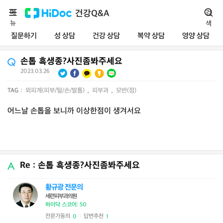
메
건강Q&A
검
뉴
색
질문하기
성 상담
건강 상담
복약 상담
영양 상담
손톱 흑생종?사진좀봐주세요
2023.03.26
|
TAG :
외피계(피부/털/손/발톱)
,
피부과
,
모반(점)
어느날 손톱을 보니까 이상한점이 생겨서요
Re : 손톱 흑생종?사진좀봐주세요
황규광 전문의
세련피부과의원
하이닥 스코어: 50
전문가동의
답변추천
0
1
|