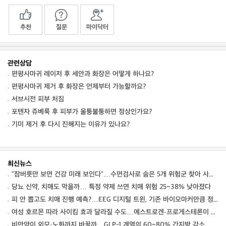
추천
질문
마이닥터
관련상담
편평사마귀 레이저 후 세안과 화장은 어떻게 하나요?
편평사마귀 제거 후 화장은 언제부터 가능할까요?
서브시전 피부 처짐
포텐자 쥬베룩 후 피부가 울퉁불퉁하면 정상인가요?
기미 제거 후 다시 진해지는 이유가 있나요?
최신뉴스
"잠버릇만 보면 건강 미래 보인다"…수면검사로 숨은 5개 위험군 찾아 사망·심혈관·뇌질환 예측
당뇨 신약, 치매도 막을까… 특정 약제 쓰면 치매 위험 25~38% 낮아졌다
피 안 뽑고도 치매 진행 예측?…EEG 디지털 트윈, 기존 바이오마커만큼 정확했다
여성 호르몬 따라 사이킴 효과 달라질 수도…에스트로겐·프로게스테론이 약효·부작용 변동에 관여할 가능성
비만약이 외모·노화까지 바꿀까…GLP-1 계열의 60~80% 간지방 감소