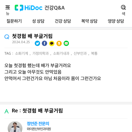
메
건강Q&A
검
뉴
색
질문하기
성 상담
건강 상담
복약 상담
영양 상담
첫경험 배 부글거림
2024.04.25
|
TAG :
소화기계
,
가정의학과
,
소화기내과
,
산부인과
,
복통
오늘 첫경험 했는데 배가 부글거려요
그리고 오늘 아무것도 안먹었음
안먹어서 그런건가요 아님 처음이라 몸이 그런건가요
Re : 첫경험 배 부글거림
정연준 전문의
와이퀸산부인과의원