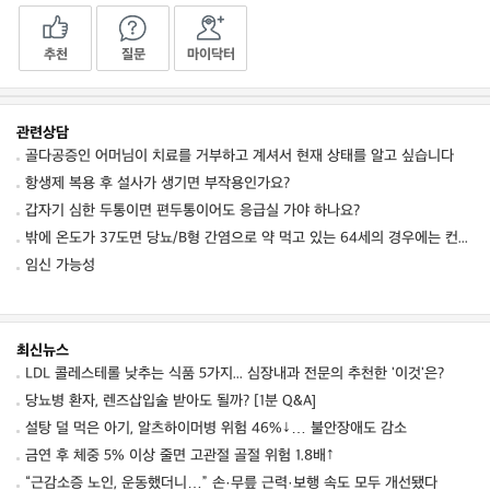
추천
질문
마이닥터
관련상담
골다공증인 어머님이 치료를 거부하고 계셔서 현재 상태를 알고 싶습니다
항생제 복용 후 설사가 생기면 부작용인가요?
갑자기 심한 두통이면 편두통이어도 응급실 가야 하나요?
밖에 온도가 37도면 당뇨/B형 간염으로 약 먹고 있는 64세의 경우에는 컨디션 저하를 동
임신 가능성
최신뉴스
LDL 콜레스테롤 낮추는 식품 5가지... 심장내과 전문의 추천한 '이것'은?
당뇨병 환자, 렌즈삽입술 받아도 될까? [1분 Q&A]
설탕 덜 먹은 아기, 알츠하이머병 위험 46%↓… 불안장애도 감소
금연 후 체중 5% 이상 줄면 고관절 골절 위험 1.8배↑
“근감소증 노인, 운동했더니…” 손·무릎 근력·보행 속도 모두 개선됐다