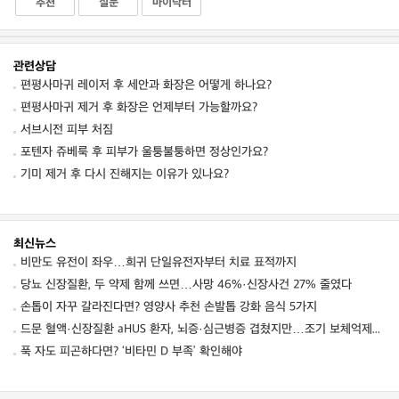
추천
질문
마이닥터
관련상담
편평사마귀 레이저 후 세안과 화장은 어떻게 하나요?
편평사마귀 제거 후 화장은 언제부터 가능할까요?
서브시전 피부 처짐
포텐자 쥬베룩 후 피부가 울퉁불퉁하면 정상인가요?
기미 제거 후 다시 진해지는 이유가 있나요?
최신뉴스
비만도 유전이 좌우…희귀 단일유전자부터 치료 표적까지
당뇨 신장질환, 두 약제 함께 쓰면…사망 46%·신장사건 27% 줄였다
손톱이 자꾸 갈라진다면? 영양사 추천 손발톱 강화 음식 5가지
드문 혈액·신장질환 aHUS 환자, 뇌증·심근병증 겹쳤지만…조기 보체억제치료로 신경학적 회복 보여
푹 자도 피곤하다면? ‘비타민 D 부족’ 확인해야