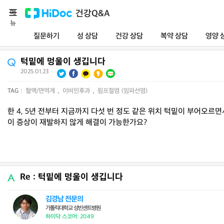
메
건강Q&A
뉴
질문하기
성 상담
건강 상담
복약 상담
영양 
턱밑에 멍울이 생깁니다
2025.01.23
|
TAG :
혈액/면역계
,
이비인후과
,
림프절염 (임파선염)
한 4, 5년 전부터 지금까지 다섯 번 정도 같은 위치 턱밑이 부어오
이 증상이 재발하지 않게 해결이 가능한가요?
Re : 턱밑에 멍울이 생깁니다
김경남 전문의
가톨릭대학교 성빈센트병원
하이닥 스코어: 2049