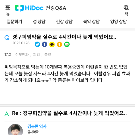
메
건강Q&A
검
뉴
색
질문하기
성 상담
건강 상담
복약 상담
영양 상담
경구피임약을 실수로 4시간이나 늦게 먹었어요..
2025.01.28
|
TAG :
산부인과
,
피임
,
복약
피임목적으로 먹는데 10개월째 복용중인데 이런일이 한 번도 없었
는데 오늘 늦잠 자느라 4시간 늦게 먹었습니다.. 이랄경우 피임 효과
가 감소하게 되나요ㅠㅠ? 약 종류는 마이보라 입니다
Re : 경구피임약을 실수로 4시간이나 늦게 먹었어요..
김봉현 약사
금새약국