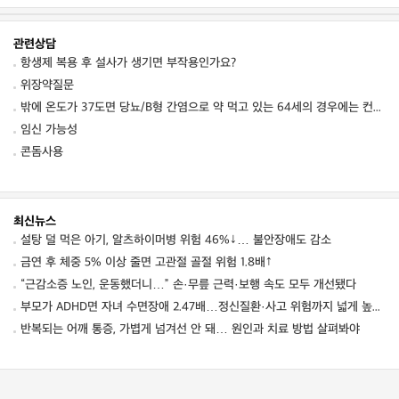
관련상담
항생제 복용 후 설사가 생기면 부작용인가요?
위장약질문
밖에 온도가 37도면 당뇨/B형 간염으로 약 먹고 있는 64세의 경우에는 컨디션 저하를 동
임신 가능성
콘돔사용
최신뉴스
설탕 덜 먹은 아기, 알츠하이머병 위험 46%↓… 불안장애도 감소
금연 후 체중 5% 이상 줄면 고관절 골절 위험 1.8배↑
“근감소증 노인, 운동했더니…” 손·무릎 근력·보행 속도 모두 개선됐다
부모가 ADHD면 자녀 수면장애 2.47배…정신질환·사고 위험까지 넓게 높였다
반복되는 어깨 통증, 가볍게 넘겨선 안 돼… 원인과 치료 방법 살펴봐야