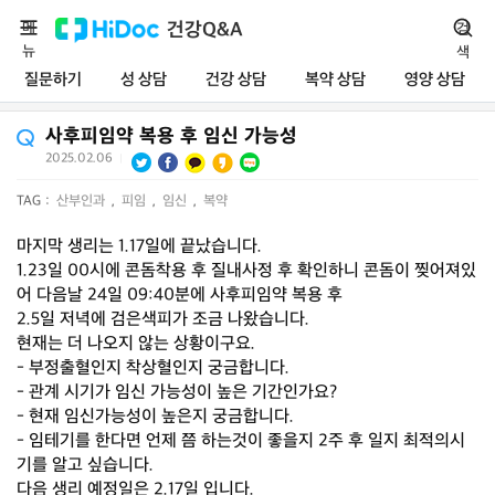
메
건강Q&A
검
뉴
색
질문하기
성 상담
건강 상담
복약 상담
영양 상담
사후피임약 복용 후 임신 가능성
2025.02.06
|
TAG :
산부인과
,
피임
,
임신
,
복약
마지막 생리는 1.17일에 끝났습니다.
1.23일 00시에 콘돔착용 후 질내사정 후 확인하니 콘돔이 찢어져있
어 다음날 24일 09:40분에 사후피임약 복용 후
2.5일 저녁에 검은색피가 조금 나왔습니다.
현재는 더 나오지 않는 상황이구요.
- 부정출혈인지 착상혈인지 궁금합니다.
- 관계 시기가 임신 가능성이 높은 기간인가요?
- 현재 임신가능성이 높은지 궁금합니다.
- 임테기를 한다면 언제 쯤 하는것이 좋을지 2주 후 일지 최적의시
기를 알고 싶습니다.
다음 생리 예정일은 2.17일 입니다.