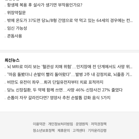
항생제 복용 후 설사가 생기면 부작용인가요?
위장약질문
밖에 온도가 37도면 당뇨/B형 간염으로 약 먹고 있는 64세의 경우에는 컨디션 저하를 동
임신 가능성
콘돔사용
최신뉴스
뇌 MRI로 미리 보는 ‘혈관성 치매 위험’…인지장애 전 단계에서도 사망 위험 높였다
“마음 돌봤더니 손발이 빨리 돌아왔다”…발병 2주 내 감정치료, 뇌졸중 기능회복 점수 10점↑
비만도 유전이 좌우…희귀 단일유전자부터 치료 표적까지
당뇨 신장질환, 두 약제 함께 쓰면…사망 46%·신장사건 27% 줄였다
손톱이 자꾸 갈라진다면? 영양사 추천 손발톱 강화 음식 5가지
이용약관
개인정보처리방침
운영원칙
저작권정책
|
|
|
청소년보호정책
제휴문의
고객센터
기자윤리강령
|
|
|