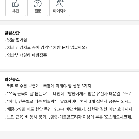
추천
질문
마이닥터
관련상담
잇몸 벌어짐
치과 신경치료 중에 감기약 처방 문제 없을까요?
임산부 백일해 예방접종
최신뉴스
커피로 수분 보충?… 폭염에 피해야 할 행동 5가지
"유독 근육이 잘 붙는다”… 네안데르탈인에게서 받은 유전자 때문일 수도?
"치매, 인종별로 다른 병일까"…알츠하이머 환자 3개 집단서 공통된 뇌세포 이상 발견
체중 5%만 빼도 혈압 뚝?... GLP-1 비만 치료제, 심혈관 질환 예방 효과까지
노인 근육·뼈 동시 붕괴…염증·미토콘드리아 이상이 부른 '오스테오사코페니아' 경고