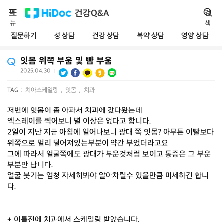
메
건강Q&A
검
뉴
색
질문하기
성 상담
건강 상담
복약 상담
영양 상담
잇몸 위쪽 부움 및 뺨 부움
2025.04.30
|
TAG :
치아스케일링
,
잇몸
,
치과
저번에 잇몸이 좀 아파서 치과에 갔다왔는데
엑스레이를 찍어보니 별 이상은 없다고 합니다.
2일이 지난 지금 아침에 일어나보니 광대 쪽 잇몸? 아무튼 이빨보다
위쪽으로 멀리 떨어져있는부분이 약간 부었더라고요
그에 따라서 얼굴쪽에도 광대가 부운것처럼 보이고 통증은 그 부운
부분만 납니다.
얼굴 붓기는 엄청 자세히봐야 알아차릴수 있을만큼 미세하긴 합니
다.
+ 이틀전에 치과에서 스케일링 받았습니다.