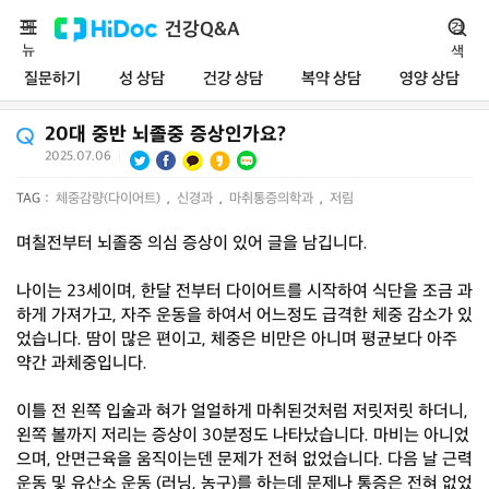
메
건강Q&A
검
뉴
색
질문하기
성 상담
건강 상담
복약 상담
영양 상담
20대 중반 뇌졸중 증상인가요?
2025.07.06
|
TAG :
체중감량(다이어트)
,
신경과
,
마취통증의학과
,
저림
며칠전부터 뇌졸중 의심 증상이 있어 글을 남깁니다.
나이는 23세이며, 한달 전부터 다이어트를 시작하여 식단을 조금 과
하게 가져가고, 자주 운동을 하여서 어느정도 급격한 체중 감소가 있
었습니다. 땀이 많은 편이고, 체중은 비만은 아니며 평균보다 아주
약간 과체중입니다.
이틀 전 왼쪽 입술과 혀가 얼얼하게 마취된것처럼 저릿저릿 하더니,
왼쪽 볼까지 저리는 증상이 30분정도 나타났습니다. 마비는 아니었
으며, 안면근육을 움직이는덴 문제가 전혀 없었습니다. 다음 날 근력
운동 및 유산소 운동 (러닝, 농구)를 하는데 문제나 통증은 전혀 없었