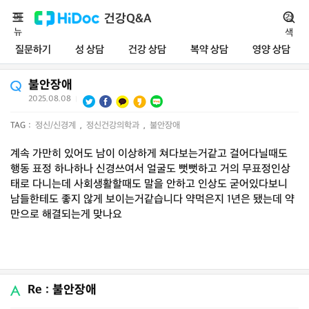
메
건강Q&A
검
뉴
색
질문하기
성 상담
건강 상담
복약 상담
영양 상담
불안장애
2025.08.08
|
TAG :
정신/신경계
,
정신건강의학과
,
불안장애
계속 가만히 있어도 남이 이상하게 쳐다보는거같고 걸어다닐때도
행동 표정 하나하나 신경쓰여서 얼굴도 뻣뻣하고 거의 무표정인상
태로 다니는데 사회생활할때도 말을 안하고 인상도 굳어있다보니
남들한테도 좋지 않게 보이는거같습니다 약먹은지 1년은 됐는데 약
만으로 해결되는게 맞나요
Re : 불안장애