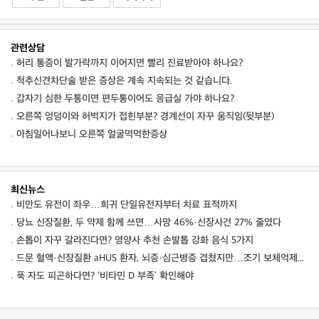
관련상담
허리 통증이 발가락까지 이어지면 빨리 진료받아야 하나요?
척추신견차단술 받은 증상은 계속 지속되는 것 같습니다.
갑자기 심한 두통이면 편두통이어도 응급실 가야 하나요?
오른쪽 엉덩이와 허벅지가 접힌부분? 경계선이 자꾸 움직임(뒷부분)
아침일어나보니 오른쪽 얼굴먹먹한증상
최신뉴스
비만도 유전이 좌우…희귀 단일유전자부터 치료 표적까지
당뇨 신장질환, 두 약제 함께 쓰면…사망 46%·신장사건 27% 줄였다
손톱이 자꾸 갈라진다면? 영양사 추천 손발톱 강화 음식 5가지
드문 혈액·신장질환 aHUS 환자, 뇌증·심근병증 겹쳤지만…조기 보체억제치료로 신경학적 회복 보여
푹 자도 피곤하다면? ‘비타민 D 부족’ 확인해야