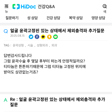
메
건강Q&A
검
뉴
색
질문하기
성 상담
건강 상담
복약 상담
영양 상담
얼굴 윤곽고정핀 있는 상태에서 체외충격파 추가질문
2025.08.15
|
TAG :
윤곽성형
,
시술
,
성형외과
,
외과
답변감사드립니다
그럼 윤곽수술 후 몇달 후부터 하는게 안정적일까요?
티타늄은 튼튼하기때문에 그럼 티타늄 고정된 위치에
받아도 상관없는거죠?
Re : 얼굴 윤곽고정핀 있는 상태에서 체외충격파 추가
질문