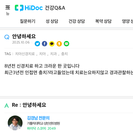
메
건강Q&A
뉴
질문하기
성 상담
건강 상담
복약 상담
영양 
안녕하세요
2025.10.06
|
TAG :
치아신경치료
,
치아
,
치과
,
충치
8년전 신경치료 하고 크라운 한 곳입니다
최근3년전 인접면 충치?라고들었는데 치료는요하지않고 경과관찰하는
Re : 안녕하세요
김경남 전문의
가톨릭대학교 성빈센트병원
하이닥 스코어: 2049