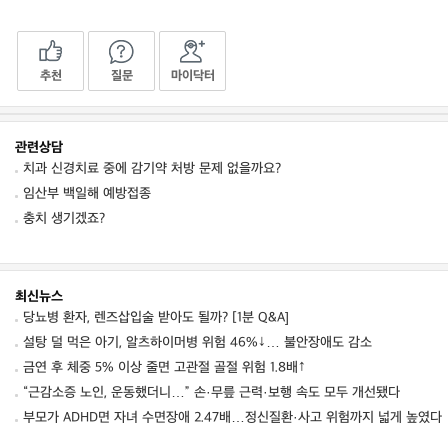
추천
질문
마이닥터
관련상담
치과 신경치료 중에 감기약 처방 문제 없을까요?
임산부 백일해 예방접종
충치 생기겠죠?
최신뉴스
당뇨병 환자, 렌즈삽입술 받아도 될까? [1분 Q&A]
설탕 덜 먹은 아기, 알츠하이머병 위험 46%↓… 불안장애도 감소
금연 후 체중 5% 이상 줄면 고관절 골절 위험 1.8배↑
“근감소증 노인, 운동했더니…” 손·무릎 근력·보행 속도 모두 개선됐다
부모가 ADHD면 자녀 수면장애 2.47배…정신질환·사고 위험까지 넓게 높였다