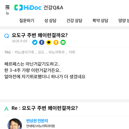
메
건강Q&A
뉴
질문하기
성 상담
건강 상담
복약 상담
영양 
요도구 주변 왜이런걸까요?
2025.11.05
|
TAG :
비뇨생식기계
,
요도
,
비뇨의학과
,
자위
헤르페스는 아닌거같기도하고..
한 3-4주 가량 이런거같거든요..
얼마전에 자기위로했더니 하나가 더 생겼네요
Re : 요도구 주변 왜이런걸까요?
변상권 전문의
연세에스비뇨의학과의원