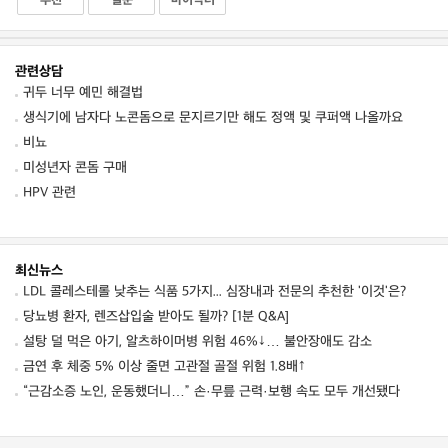
추천
질문
마이닥터
관련상담
귀두 너무 예민 해결법
생식기에 남자다 노콘돔으로 문지르기만 해도 정액 및 쿠퍼액 나올까요
비뇨
미성년자 콘돔 구매
HPV 관련
최신뉴스
LDL 콜레스테롤 낮추는 식품 5가지... 심장내과 전문의 추천한 '이것'은?
당뇨병 환자, 렌즈삽입술 받아도 될까? [1분 Q&A]
설탕 덜 먹은 아기, 알츠하이머병 위험 46%↓… 불안장애도 감소
금연 후 체중 5% 이상 줄면 고관절 골절 위험 1.8배↑
“근감소증 노인, 운동했더니…” 손·무릎 근력·보행 속도 모두 개선됐다