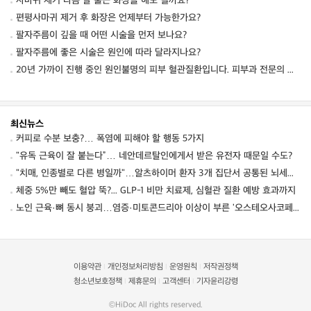
사마귀 제거 다음 날 출근 화장을 해도 될까요?
편평사마귀 제거 후 화장은 언제부터 가능한가요?
팔자주름이 깊을 때 어떤 시술을 먼저 보나요?
팔자주름에 좋은 시술은 원인에 따라 달라지나요?
20년 가까이 진행 중인 원인불명의 피부 혈관질환입니다. 피부과 전문의 선생님들의 감별진단
최신뉴스
커피로 수분 보충?… 폭염에 피해야 할 행동 5가지
"유독 근육이 잘 붙는다”… 네안데르탈인에게서 받은 유전자 때문일 수도?
"치매, 인종별로 다른 병일까"…알츠하이머 환자 3개 집단서 공통된 뇌세포 이상 발견
체중 5%만 빼도 혈압 뚝?... GLP-1 비만 치료제, 심혈관 질환 예방 효과까지
노인 근육·뼈 동시 붕괴…염증·미토콘드리아 이상이 부른 '오스테오사코페니아' 경고
이용약관
개인정보처리방침
운영원칙
저작권정책
|
|
|
청소년보호정책
제휴문의
고객센터
기자윤리강령
|
|
|
©HiDoc All rights reserved.