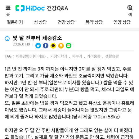
메
건강Q&A
검
뉴
색
질문하기
성 상담
건강 상담
복약 상담
영양 상담
몇 달 전부터 체중감소
2026.01.19
|
TAG :
체중감량(다이어트)
,
가정의학과
,
피부과
,
가려움증
,
생활습관
1년 반 전 까지는 3끼 까지는 아니지만 2끼를 잘 챙겨 먹었고, 주로
밥과 고기. 그리고 가끔 채소와 과일도 조금씩이지만 먹었습니다.
하지만, 1년 반 전 부터(일본으로 이사를 왔습니다.) 쌀을 먹을 수 있
는 여건이 안 돼서 주로 라면(대부분)과 빵을 먹고, 채소나 과일도 예
전보다 덜 먹게 되었습니다.
또, 일본 초반에는 밥을 챙겨 먹으려고 했고 유산소 운동이나 홈트레
이닝도 했습니다. 그래서 체중이 늘어나지는 않았지만 그렇다고 눈
에 띄게 줄거나 하지도 않았습니다.(당시 체중 170cm 58kg)
하지만 요 두 달 간 주변 사람들에게 안 그래도 없는 살이 더 빠졌다
고 들었습니다. 실제로 몇 달 간 거의 운동도 안 하고, 체력이 급격하