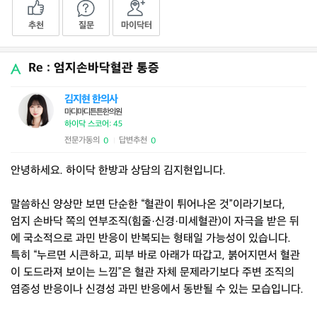
추천
질문
마이닥터
Re : 엄지손바닥혈관 통증
김지현 한의사
마디마디튼튼한의원
하이닥 스코어: 45
전문가동의
답변추천
0
0
|
안녕하세요. 하이닥 한방과 상담의 김지현입니다.
말씀하신 양상만 보면 단순한 “혈관이 튀어나온 것”이라기보다,
엄지 손바닥 쪽의 연부조직(힘줄·신경·미세혈관)이 자극을 받은 뒤
에 국소적으로 과민 반응이 반복되는 형태일 가능성이 있습니다.
특히 “누르면 시큰하고, 피부 바로 아래가 따갑고, 붉어지면서 혈관
이 도드라져 보이는 느낌”은 혈관 자체 문제라기보다 주변 조직의
염증성 반응이나 신경성 과민 반응에서 동반될 수 있는 모습입니다.