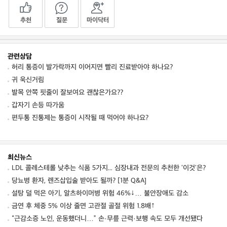
추천
질문
마이닥터
관련상담
허리 통증이 발가락까지 이어지면 빨리 진료받아야 하나요?
귀 욱신거림
발목 안쪽 핏줄이 잘보여요 괜찮은가요??
갑자기 손등 따가움
편두통 진통제는 통증이 시작될 때 먹어야 하나요?
최신뉴스
LDL 콜레스테롤 낮추는 식품 5가지... 심장내과 전문의 추천한 '이것'은?
당뇨병 환자, 렌즈삽입술 받아도 될까? [1분 Q&A]
설탕 덜 먹은 아기, 알츠하이머병 위험 46%↓… 불안장애도 감소
금연 후 체중 5% 이상 줄면 고관절 골절 위험 1.8배↑
“근감소증 노인, 운동했더니…” 손·무릎 근력·보행 속도 모두 개선됐다