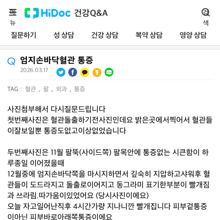
메
건강Q&A
검
뉴
색
질문하기
성 상담
건강 상담
복약 상담
영양 상담
엄지손바닥혈관 통증
2026.03.17
|
TAG :
혈관
,
팔
,
외과
,
통증
사진첨부해서 다시질문드립니다
첫번째사진은 혈관돌출하기전사진인데요 밝은곳에서찍어서 혈관들
이잘보일뿐 통증도없고이상없었습니다
두번째사진은 11월 팔뚝(사이드쪽) 팔목안에 통증없는 시큰함이 하
루종일 이어졌을때
12월중에 엄지손바닥쪽을 마시지하면서 깊숙히 지압하고샤워후 혈
관들이 도드라지고 돌출로이어지고 동그라미 표기한부분이 빨개짐
과 쓰라림.따가움이있었어요 (당시사진이에요)
오늘 자고일어난직후 4시간가량 지나니깐 빨개집니다 피부겉통증
이아닌 피부바로아래쪽통증이에요