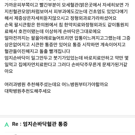
가까운피부쪽이고 빨간부분이 모세혈관(밝은곳에서 자세히보면 가
지친혈관모양)처럼보여서 피부과에도갔는데 건초염도 있었다얘기
해서 제증상은자세히듣지않으시고 정형외과로가라하셨어요
손목 팔시큰함은 한의원에서 침 한약치료와정형외과도 같이통원치
료해서 호전이됐는데 이상하게 손바닥은그대로에요
얼마전까지는 팔을아래로늘어트리면 압통이느껴지고그랬는데 그증
상은없어지고 시큰한 통증만 있어요 통증 시작하면 계속이어지고
혈관들이진해지고 돌출 빨개집니다
엄지손바닥이 일그만두고 붓기가있었는데 바로치료안하고 약만 몇
일먹고 집에자연치료한다고 그러다 손바닥주무른게 문제가된거같
아요
여러과병원 추천해주셨는데요 어느병원부터가야할까요
대학병원추천도해주세요
Re : 엄지손바닥혈관 통증