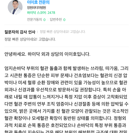
이이호 전문의
창원파티마병원
하이닥 스코어: 2478
전문가동의
답변추천
0
0
|
질문자의 감사 인사
정말 빠른 상담이네요! 고맙습니다.
|
정말 빠른 상담이네요! 고맙습니다.
안녕하세요. 하이닥 외과 상담의 이이호입니다.
엄지손바닥 부위의 혈관 돌출과 함께 발생하는 쓰라림, 따가움, 그리
고 시큰한 통증은 단순한 피부 문제나 건초염보다는 혈관의 신경 압
박이나 미세 혈류 순환 장애와 관련이 있을 가능성이 높으므로 혈관
외과나 신경과를 우선적으로 방문하시길 권장합니다. 특히 손을 아
래로 내릴 때 압통이 느껴지거나 특정 지압 이후 증상이 고착화되었
다면 혈관 주변의 연부 조직 염증이나 신경절종 등에 의한 압박일 수
있으며, 밝은 곳에서 가지를 친 혈관 모양이 관찰되는 것은 국소적인
혈관 확장이나 모세혈관 확장이 동반된 상태를 의미합니다. 정형외
과적 치료로 손목 통증은 호전되었으나 손바닥의 특정 부위 통증과
혈관 돌출이 지속되는 것은 해당 부위의 해부학적 구조에 대한 정밀