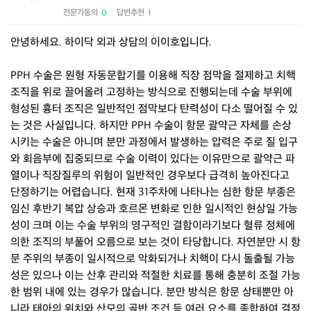
전문가동의
답변추천
0
1
|
안녕하세요. 하이닥 외과 상담의 이이호입니다.
PPH 수술은 원형 자동문합기를 이용해 직장 점막을 절제하고 치핵
조직을 위로 끌어올려 고정하는 방식으로 진행되는데 수술 부위에
형성된 흉터 조직은 일반적인 점막보다 탄력성이 다소 떨어질 수 있
는 것은 사실입니다. 하지만 PPH 수술이 항문 괄약근 자체를 손상
시키는 수술은 아니며 분만 과정에서 발생하는 압력은 주로 질 입구
와 회음부에 집중되므로 수술 이력이 있다는 이유만으로 괄약근 파
열이나 직장질루의 위험이 일반적인 경우보다 급격히 높아진다고
단정하기는 어렵습니다. 현재 31주차에 나타나는 심한 항문 부종은
임신 후반기 복압 상승과 호르몬 변화로 인한 일시적인 현상일 가능
성이 크며 이는 수술 부위의 영구적인 결함이라기보다 혈류 정체에
의한 조직의 부풀어 오름으로 보는 것이 타당합니다. 자연분만 시 항
문 주위의 부종이 일시적으로 악화되거나 치핵이 다시 돌출될 가능
성은 있으나 이는 산후 관리와 적절한 치료를 통해 충분히 조절 가능
한 범위 내에 있는 경우가 많습니다. 분만 방식은 항문 상태뿐만 아
니라 태아의 위치와 산모의 골반 조건 등 여러 요소를 종합하여 결정