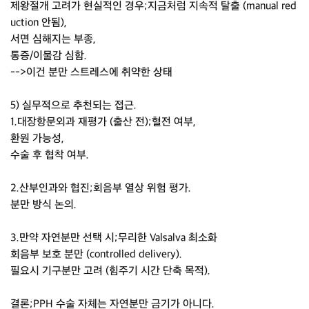
제왕절개 고려가 현실적인 경우;지금처럼 지속적 탈출 (manual red
uction 안됨),
서면 심해지는 부종,
통증/이물감 심함.
-->이건 분만 스트레스에 취약한 상태
5) 실무적으로 추천되는 접근.
1.대장항문외과 재평가 (출산 전);혈전 여부,
환원 가능성,
수술 후 협착 여부.
2.산부인과와 협진;회음부 열상 위험 평가.
분만 방식 논의.
3.만약 자연분만 선택 시;무리한 Valsalva 최소화
회음부 보호 분만 (controlled delivery).
필요시 기구분만 고려 (힘주기 시간 단축 목적).
결론;PPH 수술 자체는 자연분만 금기가 아니다.