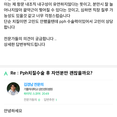
이는 제 항문 내조직 내구성이 유연하지않다는 뜻이고, 분만시 잘 늘
어나지않아 괄약근이 찢어질 수 있다는 것이고, 심하면 직장 질루 가
능성도 있을것 같고 너무 걱정스럽습니다
단순 치질이면 고민도 안했을텐데 pph 수술력이있어서 고민이 상당
합니다
전문가들의 의견이 궁금합니다 ..
상세한 답변부탁드립니다
Re : Pph치질수술 후 자연분만 괜찮을까요?
김경남 전문의
가톨릭대학교 성빈센트병원
하이닥 스코어: 2049
전문가동의
답변추천
0
1
|
안녕하세요