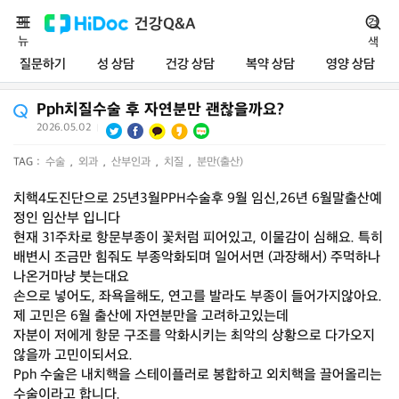
메
건강Q&A
검
뉴
색
질문하기
성 상담
건강 상담
복약 상담
영양 상담
Pph치질수술 후 자연분만 괜찮을까요?
2026.05.02
|
TAG :
수술
,
외과
,
산부인과
,
치질
,
분만(출산)
치핵4도진단으로 25년3월PPH수술후 9월 임신,26년 6월말출산예
정인 임산부 입니다
현재 31주차로 항문부종이 꽃처럼 피어있고, 이물감이 심해요. 특히
배변시 조금만 힘줘도 부종악화되며 일어서면 (과장해서) 주먹하나
나온거마냥 붓는대요
손으로 넣어도, 좌욕을해도, 연고를 발라도 부종이 들어가지않아요.
제 고민은 6월 출산에 자연분만을 고려하고있는데
자분이 저에게 항문 구조를 악화시키는 최악의 상황으로 다가오지
않을까 고민이되서요.
Pph 수술은 내치핵을 스테이플러로 봉합하고 외치핵을 끌어올리는
수술이라고 합니다.