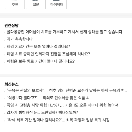
추천
질문
마이닥터
관련상담
골다공증인 어머님이 치료를 거부하고 계셔서 현재 상태를 알고 싶습니다
귀가 촉촉합니다
폐렴 치료기간은 보통 얼마나 걸리나요?
폐렴 치료 중이면 언제까지 전염을 조심해야 하나요?
폐렴은 보통 치료 기간이 얼마나 걸리나요?
최신뉴스
“근육은 관절의 보호자”… 척추 명의 신병준 교수가 말하는 하체 근육의 힘 [평생운동연구소]
"식빵보다 많다고?"… 의외로 탄수화물 많은 식품 4
폭염 시 고령층 사망 위험 11.7%↑… 기온 1도 오를 때마다 위험 높아져
갑자기 침침해진 눈... 노안일까? 백내장일까?
"라섹 회복 기간 얼마나 걸리나요?"... 회복 과정과 일상 복귀 시점