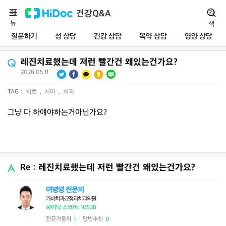
메
건강Q&A
검
뉴
색
질문하기
성 상담
건강 상담
복약 상담
영양 상담
레진치료했는데 저런 빨간건 왜있는건가요?
2026.05.11
|
TAG :
치료
,
치아
,
치과
그냥 다 하얘야하는거아닌가요?
Re : 레진치료했는데 저런 빨간건 왜있는건가요?
여병영 전문의
가바치과교정과치과의원
하이닥 스코어: 10538
전문가동의
답변추천
1
0
|