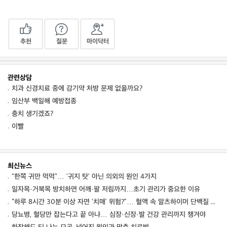
추천
질문
마이닥터
관련상담
치과 신경치료 중에 감기약 처방 문제 없을까요?
임산부 백일해 예방접종
충치 생기겠죠?
이빨
최신뉴스
"한쪽 귀만 먹먹"… '귀지 탓' 아닌 의외의 원인 4가지
일자목·거북목 방치하면 어깨·팔 저림까지…초기 관리가 중요한 이유
“하루 8시간 30분 이상 자면 ‘치매’ 위험?”… 혈액 속 알츠하이머 단백질 늘었다
당뇨병, 혈당만 잡는다고 끝 아냐… 심장·신장·발 건강 관리까지 챙겨야