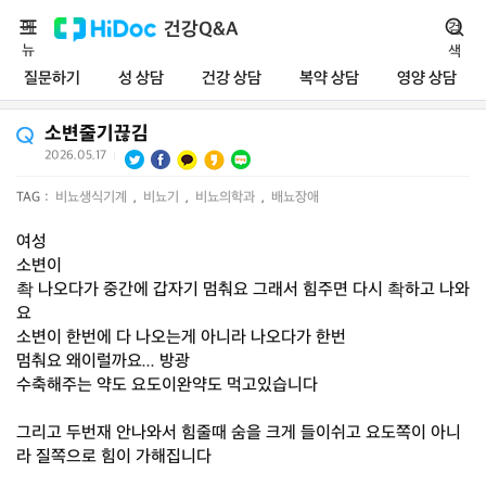
메
건강Q&A
검
뉴
색
질문하기
성 상담
건강 상담
복약 상담
영양 상담
소변줄기끊김
2026.05.17
|
TAG :
비뇨생식기계
,
비뇨기
,
비뇨의학과
,
배뇨장애
여성
소변이
촥 나오다가 중간에 갑자기 멈춰요 그래서 힘주면 다시 촥하고 나와
요
소변이 한번에 다 나오는게 아니라 나오다가 한번
멈춰요 왜이럴까요... 방광
수축해주는 약도 요도이완약도 먹고있습니다
그리고 두번재 안나와서 힘줄때 숨을 크게 들이쉬고 요도쪽이 아니
라 질쪽으로 힘이 가해집니다